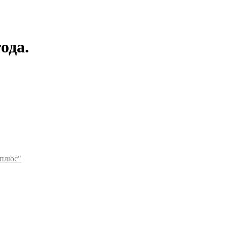
ода.
плюс"