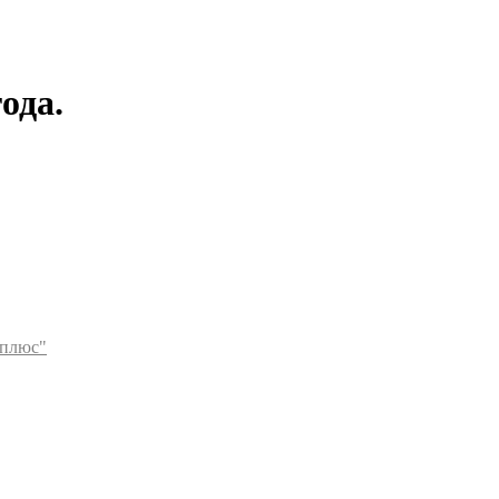
ода.
плюс"